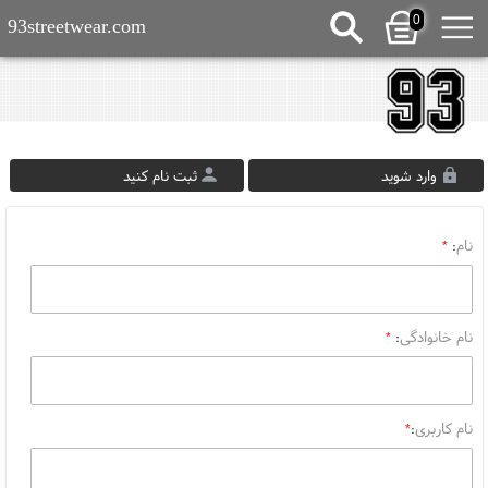
0
93streetwear.com
وارد شوید
ثبت نام کنید
نام
*
:
نام خانوادگی
*
:
نام کاربری
*
: